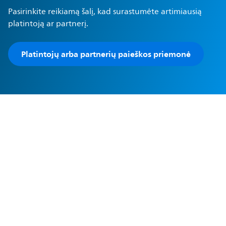
Pasirinkite reikiamą šalį, kad surastumėte artimiausią
platintoją ar partnerį.
Platintojų arba partnerių paieškos priemonė