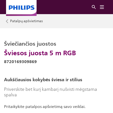
Patalpų apšvietimas
Šviečiančios juostos
Šviesos juosta 5 m RGB
8720169309869
Aukščiausios kokybės šviesa ir stilius
Priverskite bet kurį kambarį nušvisti mėgstama
spalva
Pritaikykite patalpos apšvietimą savo veiklai.