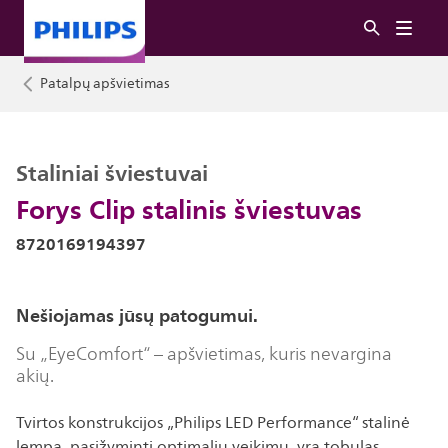
Patalpų apšvietimas
Staliniai šviestuvai
Forys Clip stalinis šviestuvas
8720169194397
Nešiojamas jūsų patogumui.
Su „EyeComfort“ – apšvietimas, kuris nevargina
akių.
Tvirtos konstrukcijos „Philips LED Performance“ stalinė
lempa, pasižyminti optimaliu veikimu, yra tobulas