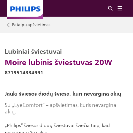
Patalpų apšvietimas
Lubiniai šviestuvai
Moire lubinis šviestuvas 20W
8719514334991
Jauki šviesos diodų šviesa, kuri nevargina akių
Su „EyeComfort“ – apšvietimas, kuris nevargina
akių.
„Philips“ šviesos diodų šviestuvai šviečia taip, kad
nevargina jūsų akių