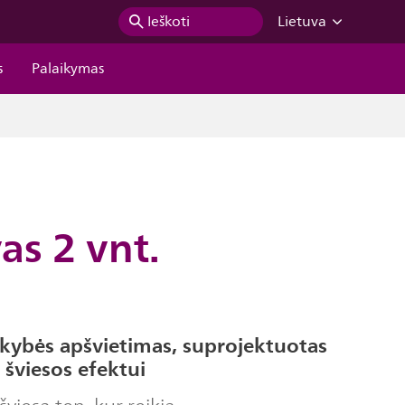
Ieškoti
Lietuva
s
Palaikymas
vas 2 vnt.
kybės apšvietimas, suprojektuotas
šviesos efektui