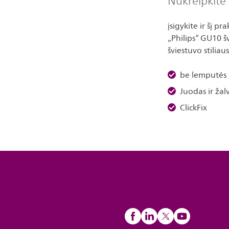
Nukreipkite 
įsigykite ir šį p
„Philips“ GU10 šv
šviestuvo stiliau
be lemputės
Juodas ir žalv
ClickFix