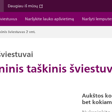
Daugiau iš mūsų
šviestuvus
Naršykite lauko apšvietimą
Naršyti lempute
škinis šviestuvas 2 vnt.
šviestuvai
eninis taškinis šviestu
Aukštos ko
bet kokiam 