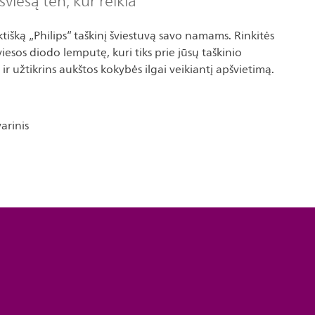
šviesą ten, kur reikia
raktišką „Philips“ taškinį šviestuvą savo namams. Rinkitės
iesos diodo lemputę, kuri tiks prie jūsų taškinio
s ir užtikrins aukštos kokybės ilgai veikiantį apšvietimą.
arinis