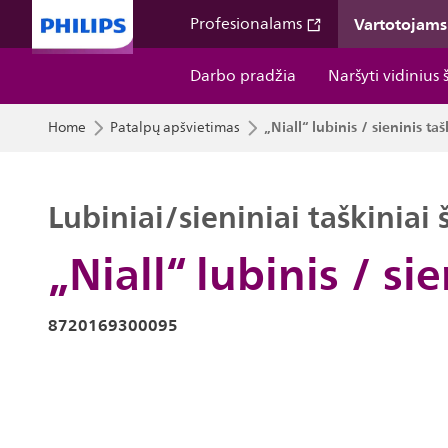
Vartotojams
Profesionalams
Darbo pradžia
Naršyti vidinius 
„Niall“ lubinis / sieninis ta
Home
Patalpų apšvietimas
Lubiniai/sieniniai taškiniai 
„Niall“ lubinis / si
8720169300095