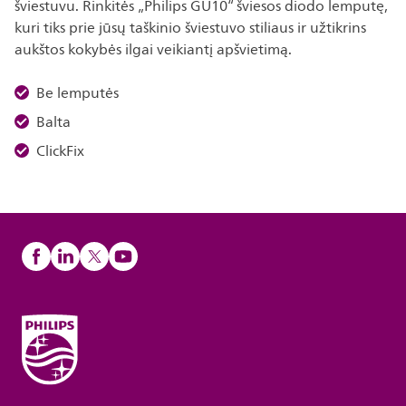
šviestuvu. Rinkitės „Philips GU10“ šviesos diodo lemputę,
kuri tiks prie jūsų taškinio šviestuvo stiliaus ir užtikrins
aukštos kokybės ilgai veikiantį apšvietimą.
Be lemputės
Balta
ClickFix