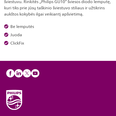
šviestuvu. Rinkitės „Philips GU10“ šviesos diodo lemputę,
kuri tiks prie jūsų taškinio šviestuvo stiliaus ir užtikrins
aukštos kokybės ilgai veikiantį apšvietimą.
Be lemputės
Juoda
ClickFix