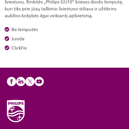
šviestuvu. Rinkitės „Philips GU10“ šviesos diodo lemputę,
kuri tiks prie jūsų taškinio šviestuvo stiliaus ir užtikrins
aukštos kokybės ilgai veikiantį apšvietimą.
Be lemputės
Juoda
ClickFix