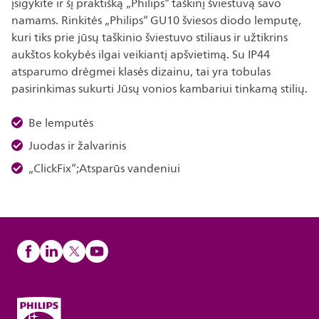
įsigykite ir šį praktišką „Philips“ taškinį šviestuvą savo
namams. Rinkitės „Philips“ GU10 šviesos diodo lemputę,
kuri tiks prie jūsų taškinio šviestuvo stiliaus ir užtikrins
aukštos kokybės ilgai veikiantį apšvietimą. Su IP44
atsparumo drėgmei klasės dizainu, tai yra tobulas
pasirinkimas sukurti Jūsų vonios kambariui tinkamą stilių.
Be lemputės
Juodas ir žalvarinis
„ClickFix“;Atsparūs vandeniui