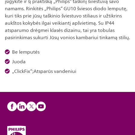
įsigykite ir šį praktišką „Philips“ taškinį šviestuvą savo
namams. Rinkitės „Philips“ GU10 šviesos diodo lemputę,
kuri tiks prie jūsų taškinio šviestuvo stiliaus ir užtikrins
aukštos kokybės ilgai veikiantį apšvietimą. Su IP44
atsparumo drėgmei klasės dizainu, tai yra tobulas
pasirinkimas sukurti Jūsų vonios kambariui tinkamą stilių.
Be lemputės
Juoda
„ClickFix“;Atsparūs vandeniui