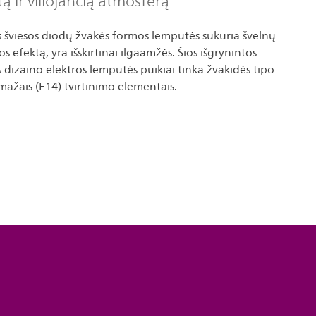
tą ir viliojančią atmosferą
s šviesos diodų žvakės formos lemputės sukuria švelnų
sos efektą, yra išskirtinai ilgaamžės. Šios išgrynintos
s dizaino elektros lemputės puikiai tinka žvakidės tipo
mažais (E14) tvirtinimo elementais.