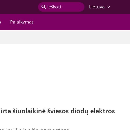
Ieškoti
Lietuva
s
Palaikymas
ta šiuolaikinė šviesos diodų elektros