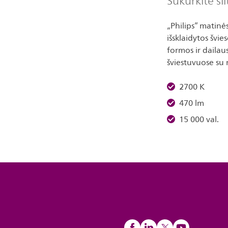
Sukurkite šil
„Philips” matinė
išsklaidytos švie
formos ir dailau
šviestuvuose su 
2700 K
470 lm
15 000 val.