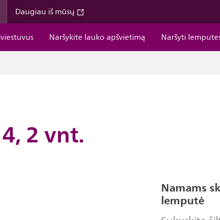
Daugiau iš mūsų
šviestuvus
Naršykite lauko apšvietimą
Naršyti lempute
4, 2 vnt.
Namams skir
lemputė