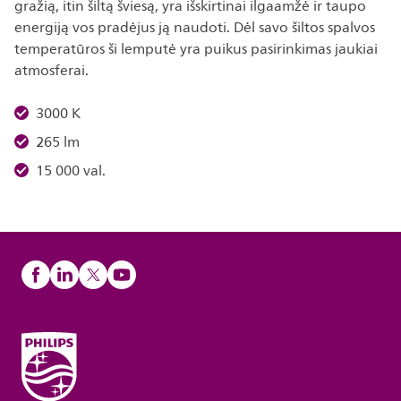
gražią, itin šiltą šviesą, yra išskirtinai ilgaamžė ir taupo
energiją vos pradėjus ją naudoti. Dėl savo šiltos spalvos
temperatūros ši lemputė yra puikus pasirinkimas jaukiai
atmosferai.
3000 K
265 lm
15 000 val.