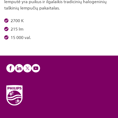
lemputė yra puikus ir ilgalaikis tradicinių halogeninių
taškinių lempučių pakaitalas.
2700 K
215 lm
15 000 val.