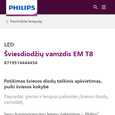
Pasirinkite lemputę
LED
Šviesdiodžių vamzdis EM T8
8719514444454
Patikimas šviesos diodų taškinis apšvietimas,
puiki šviesos kokybė
Paprastai, greitai ir lengvai pakeisite į šviesos diodų
vamzdelį.
Senų liuminescencinių lempų pakeitimas į „Philips“