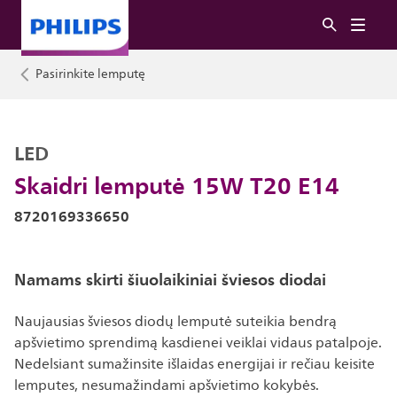
Pasirinkite lemputę
LED
Skaidri lemputė 15W T20 E14
8720169336650
Namams skirti šiuolaikiniai šviesos diodai
Naujausias šviesos diodų lemputė suteikia bendrą
apšvietimo sprendimą kasdienei veiklai vidaus patalpoje.
Nedelsiant sumažinsite išlaidas energijai ir rečiau keisite
lemputes, nesumažindami apšvietimo kokybės.