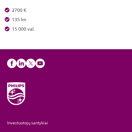
2700 K
135 lm
15 000 val.
Investuotojų santykiai