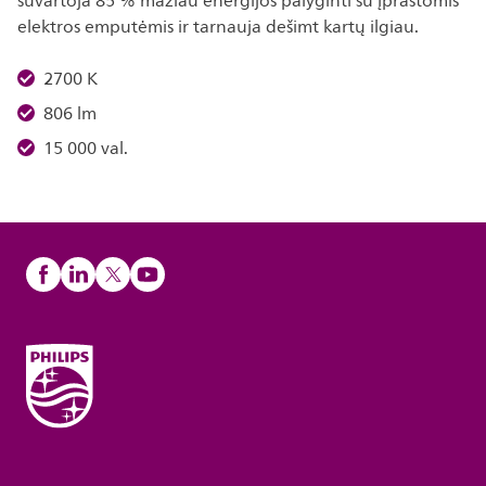
suvartoja 85 % mažiau energijos palyginti su įprastomis
elektros emputėmis ir tarnauja dešimt kartų ilgiau.
2700 K
806 lm
15 000 val.