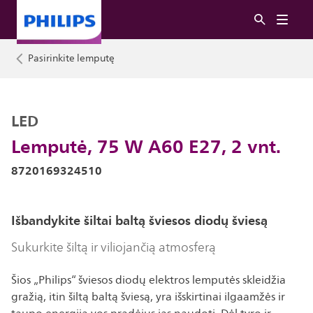
Pasirinkite lemputę
LED
Lemputė, 75 W A60 E27, 2 vnt.
8720169324510
Išbandykite šiltai baltą šviesos diodų šviesą
Sukurkite šiltą ir viliojančią atmosferą
Šios „Philips“ šviesos diodų elektros lemputės skleidžia
gražią, itin šiltą baltą šviesą, yra išskirtinai ilgaamžės ir