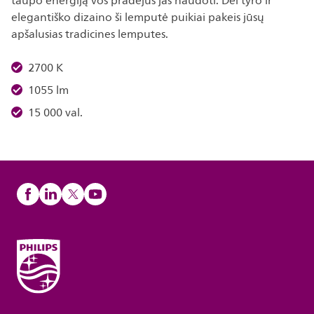
taupo energiją vos pradėjus jas naudoti. Dėl tyro ir
elegantiško dizaino ši lemputė puikiai pakeis jūsų
apšalusias tradicines lemputes.
2700 K
1055 lm
15 000 val.