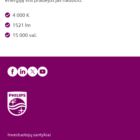
energiją vos pradėjus jas naudoti.
4 000 K
1521 lm
15 000 val.
Investuotojų santykiai