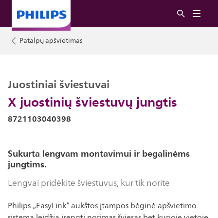
Patalpų apšvietimas
Juostiniai šviestuvai
X juostinių šviestuvų jungtis
8721103040398
Sukurta lengvam montavimui ir begalinėms
jungtims.
Lengvai pridėkite šviestuvus, kur tik norite
Philips „EasyLink“ aukštos įtampos bėginė apšvietimo
sistema leidžia įrengti norimas šviesas bet kurioje vietoje