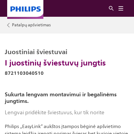
Patalpų apšvietimas
Juostiniai šviestuvai
I juostinių šviestuvų jungtis
8721103040510
Sukurta lengvam montavimui ir begalinėms
jungtims.
Lengvai pridėkite šviestuvus, kur tik norite
Philips „EasyLink“ aukštos įtampos bėginė apšvietimo
sistema leidžia įrengti norimas šviesas bet kurioje vietoje