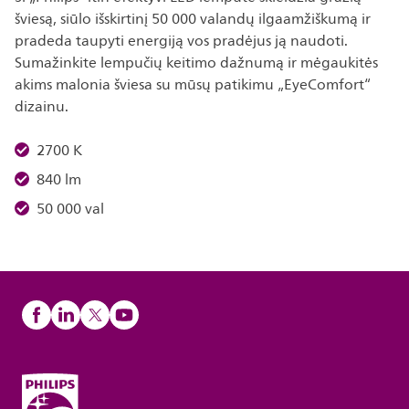
šviesą, siūlo išskirtinį 50 000 valandų ilgaamžiškumą ir
pradeda taupyti energiją vos pradėjus ją naudoti.
Sumažinkite lempučių keitimo dažnumą ir mėgaukitės
akims malonia šviesa su mūsų patikimu „EyeComfort“
dizainu.
2700 K
840 lm
50 000 val