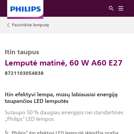
Pasirinkite lemputę
Itin taupus
Lemputė matinė, 60 W A60 E27
8721103054838
Itin efektyvi lempa, mūsų labiausiai energiją
taupančios LED lemputės
Sutaupo 50 % daugiau energijos nei standartinės
„Philips“ LED lempos
Ši „Philips“ itin efektyvi LED lemputė skleidžia gražią