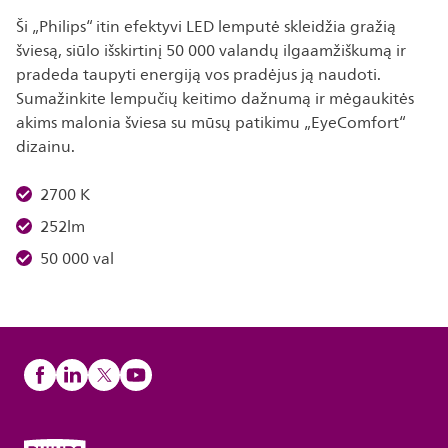
Ši „Philips“ itin efektyvi LED lemputė skleidžia gražią
šviesą, siūlo išskirtinį 50 000 valandų ilgaamžiškumą ir
pradeda taupyti energiją vos pradėjus ją naudoti.
Sumažinkite lempučių keitimo dažnumą ir mėgaukitės
akims malonia šviesa su mūsų patikimu „EyeComfort“
dizainu.
2700 K
252lm
50 000 val