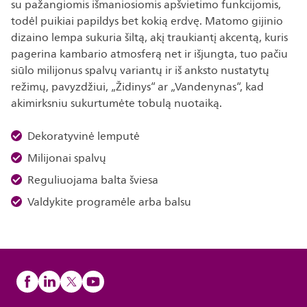
su pažangiomis išmaniosiomis apšvietimo funkcijomis,
todėl puikiai papildys bet kokią erdvę. Matomo gijinio
dizaino lempa sukuria šiltą, akį traukiantį akcentą, kuris
pagerina kambario atmosferą net ir išjungta, tuo pačiu
siūlo milijonus spalvų variantų ir iš anksto nustatytų
režimų, pavyzdžiui, „Židinys“ ar „Vandenynas“, kad
akimirksniu sukurtumėte tobulą nuotaiką.
Dekoratyvinė lemputė
Milijonai spalvų
Reguliuojama balta šviesa
Valdykite programėle arba balsu