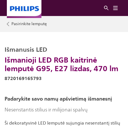
Pasirinkite lemputę
Išmanusis LED
Išmanioji LED RGB kaitrinė
lemputė G95, E27 lizdas, 470 lm
8720169165793
Padarykite savo namų apšvietimą išmanesnį
Nesenstantis stilius ir milijonai spalvų
Ši dekoratyvinė LED lemputė sujungia nesenstantį stilių