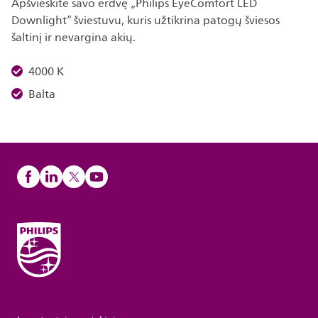
Apšvieskite savo erdvę „Philips EyeComfort LED
Downlight” šviestuvu, kuris užtikrina patogų šviesos
šaltinį ir nevargina akių.
4000 K
Balta